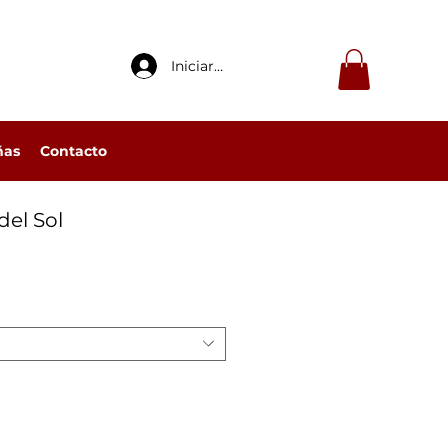
Iniciar sesión
ñas
Contacto
el Sol
io