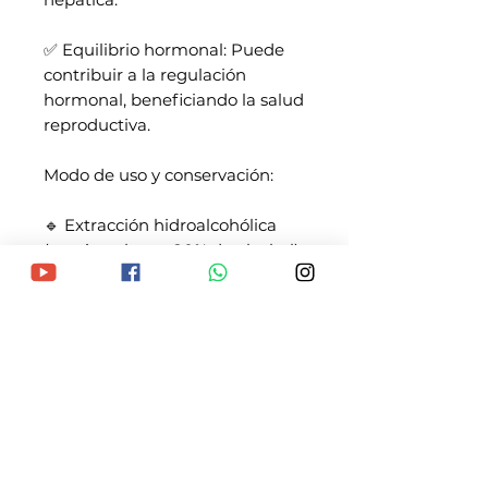
✅ Equilibrio hormonal: Puede
contribuir a la regulación
hormonal, beneficiando la salud
reproductiva.
Modo de uso y conservación:
🔹 Extracción hidroalcohólica
(contiene hasta 20% de alcohol).
🔹 Hecho únicamente con
cuerpo fructífero para máxima
potencia.
🔹 Concentración estimada:
80 mg/ml.
🔹 Dosis diaria recomendada:
Hasta 24 gotas (1 ml).
🔹 Validez: 1 año cerrado / 90
días después de abierto.