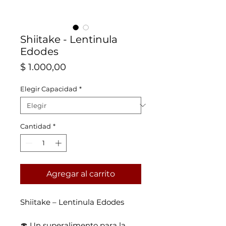
Shiitake - Lentinula
Edodes
Precio
$ 1.000,00
Elegir Capacidad
*
Cantidad
*
Agregar al carrito
Shiitake – Lentinula Edodes
🍄 Un superalimento para la